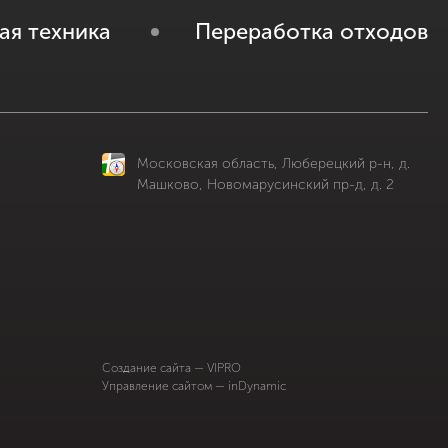
ая техника
Переработка отходов
Московская область, Люберецкий р-н, д.
Машково, Новомарусинский пр-д, д. 2
Cоздание сайта — VIPRO
Управление сайтом — inDynamic