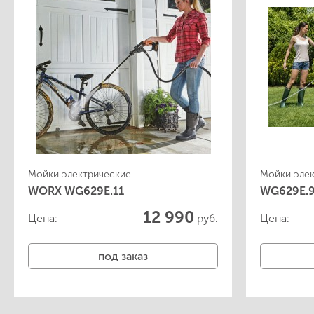
- Аксессуары для садовой техники
- Расходные материалы
Мойки электрические
Электроинструмент
Мойки электрические
Мойки эле
WORX WG629E.11
WG629E.
12 990
Цена:
руб.
Цена:
под заказ