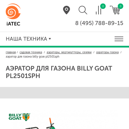
0
0
8 (495) 788-89-15
НАША ТЕХНИКА
главная
/
садовая техника
/
аэраторы, вертикуттеры, сеялки
/
аэраторы газона
/
аэратор для газона billy goat pl2501sph
АЭРАТОР ДЛЯ ГАЗОНА
BILLY GOAT
PL2501SPH