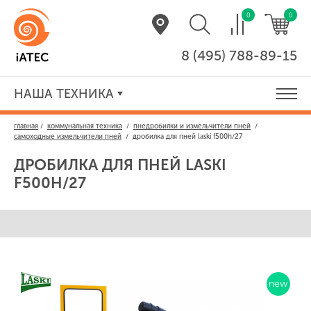
0
0
8 (495) 788-89-15
НАША ТЕХНИКА
главная
/
коммунальная техника
/
пнедробилки и измельчители пней
/
самоходные измельчители пней
/
дробилка для пней laski f500h/27
ДРОБИЛКА ДЛЯ ПНЕЙ
LASKI
F500H/27
new